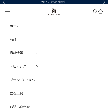
コンテンツへスキップ
全国どこでも送料無料！
前へ
次
STUDIUM
メニューを開く
検索を開
カート
ホーム
商品
店舗情報
トピックス
ブランドについて
立石工房
お問い合わせ