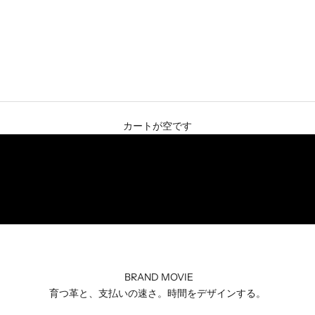
詳しくはこちら
カートが空です
 }}"
e }}"
ge }}"
age }}"
page }}"
BRAND MOVIE
育つ革と、支払いの速さ。時間をデザインする。