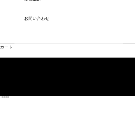
お問い合わせ
カート
I18n Error: Missing interpolation value "page" for "項目に移動する {{ page
I18n Error: Missing interpolation value "page" for "項目に移動する {{ pag
I18n Error: Missing interpolation value "page" for "項目に移動する {{ pa
I18n Error: Missing interpolation value "page" for "項目に移動する {{ p
I18n Error: Missing interpolation value "page" for "項目に移動する {{ 