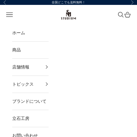
コンテンツへスキップ
全国どこでも送料無料！
前へ
次
STUDIUM
メニューを開く
検索を開
カート
ホーム
商品
店舗情報
トピックス
ブランドについて
立石工房
お問い合わせ