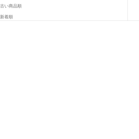
古い商品順
新着順
オプションを選択
オプションを選択
「カードが立つ／小銭が広が
速い小さい薄い長財布「1秒財
る」小さい長財布 stand up
布®︎」レジでモタつかず後ろを
wallet GA/ graffi（スタンドア
気にしない！カードが立つ、お
ップウォレットGA/ グラフィ
札が噛まない新構造
ー）
セール価格
¥25,800から
セール価格
¥21,000から