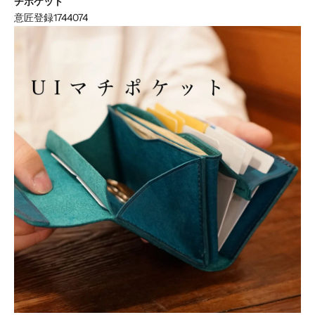
チポケット
意匠登録1744074