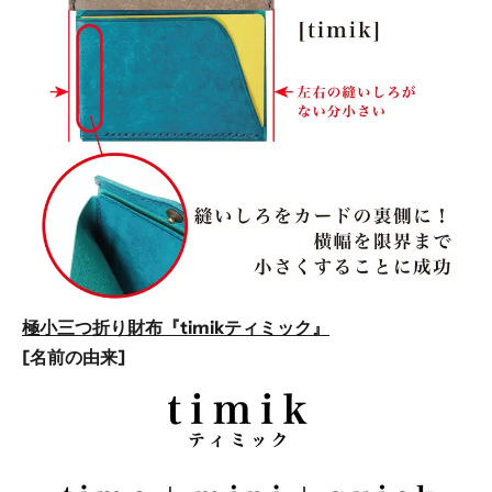
極小三つ折り財布『timikティミック』
[名前の由来]