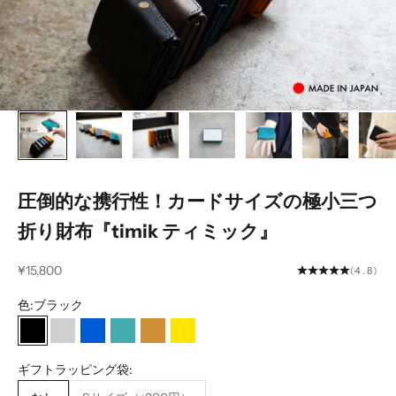
圧倒的な携行性！カードサイズの極小三つ
折り財布『timik ティミック』
セール価格
¥15,800
(4.8)
色:
ブラック
ブラック
グレー
ブルー
ターコイズ
ライトブラウン
イエロー
ギフトラッピング袋: