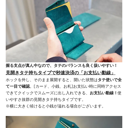
握る支点が真ん中
なので、タテのバランスも良く扱いやすい！
見開きタテ持ちタイプで秒速決済の「
お支払い動線
」
ホックを外し、そのまま展開すると、開いた状態は
タテ使いで全
て一目で確認
。[カード、小銭、お札]お支払い時に同時アクセス
できてクイックでスムーズに出し入れできる、
お支払い動線！
使
いやすさ抜群の見開きタテ持ちタイプです。
※横に大きく傾けると小銭が溢れる場合がございます。