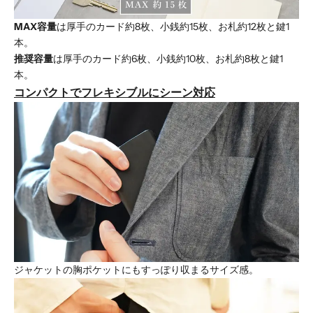
MAX容量
は厚手のカード約8枚、小銭約15枚、お札約12枚と鍵1
本。
推奨容量
は厚手のカード約6枚、小銭約10枚、お札約8枚と鍵1
本。
コンパクトでフレキシブルにシーン対応
ジャケットの胸ポケットにもすっぽり収まるサイズ感。