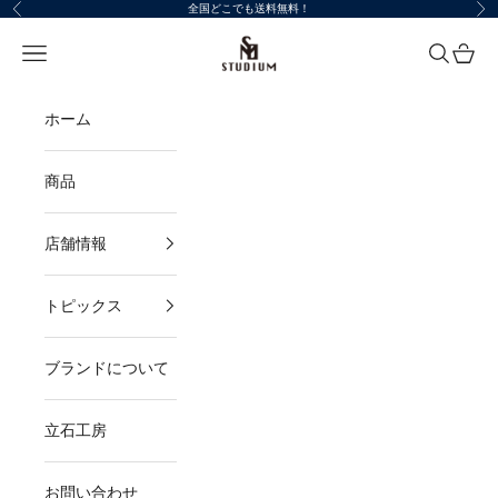
コンテンツへスキップ
全国どこでも送料無料！
前へ
次
STUDIUM
メニューを開く
検索を開
カート
ホーム
商品
店舗情報
トピックス
ブランドについて
立石工房
お問い合わせ