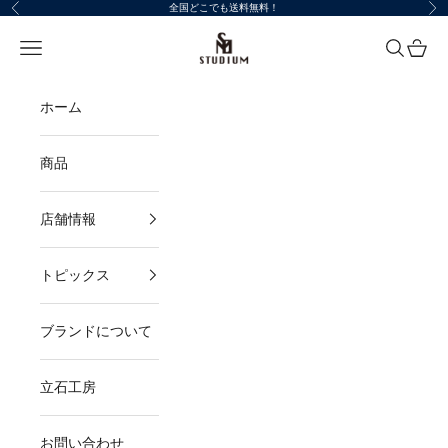
コンテンツへスキップ
全国どこでも送料無料！
前へ
次
STUDIUM
メニューを開く
検索を開
カート
ホーム
商品
店舗情報
トピックス
ブランドについて
立石工房
お問い合わせ