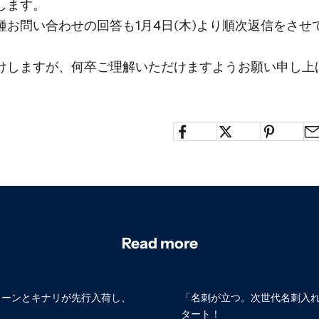
します。
種お問い合わせの回答も1月4日(木)より順次返信をさせ
けしますが、何卒ご理解いただけますようお願い申し上
Read more
リーンとキナリが先行入荷し、
「名刺が立つ。次世代名刺入れ」L-s
タート！