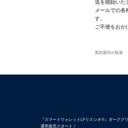
送を開始いた
メールでの各
す。
ご不便をおか
黒田憲司が執筆
『スマートウォレットLFリスシオ®︎』ダークグ
通常販売スタート！